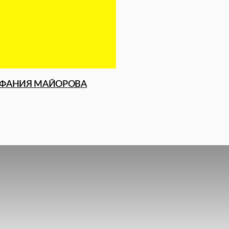
СВЯЗАТЬ
Мы влюблены в 
проекты, которые 
каждый день дела
ИТЬ ИНТЕГРАЦИЮ, УЗНАТЬ О ФОРМАТАХ
РУДНИЧЕСТВА, ЗАПРОСИТЬ МЕДИАКИТ:
edition@theaxis.ru
ТЕЛЕФОН РЕДАКЦИИ:
+7 495 999 70 03