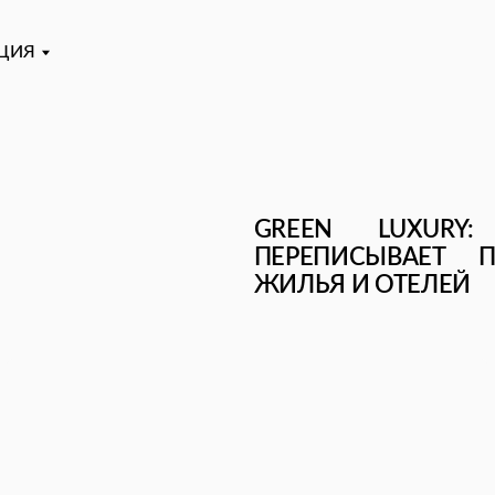
GREEN LUXURY: КАК У
ПЕРЕПИСЫВАЕТ ПРАВИЛА
ЖИЛЬЯ И ОТЕЛЕЙ
На уровне
устойчивой ho
от $ 154 м
Экологичная
выгоды. Это 
класс
Становится 