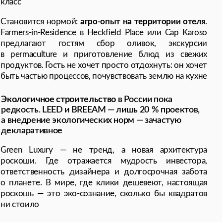
sidence в Heckfield Place или Cap Karoso
 гостям сбор оливок, экскурсии
ure и приготовление блюд из свежих
сть не хочет просто отдохнуть: он хочет
роцессов, почувствовать землю на кухне
 строительство
в России пока
EED и BREEAM — лишь 20 % проектов,
 экологических норм — зачастую
ое
y — не тренд, а новая архитектура
де отражается мудрость инвестора,
ость дизайнера и долгосрочная забота
 мире, где клики дешевеют, настоящая
о эко-сознание, сколько бы квадратов
а Сергеева