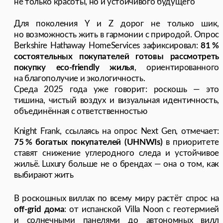
но возможность жить в гармонии с природой. Опрос
Berkshire Hathaway HomeServices зафиксировал:
81 %
состоятельных покупателей готовы рассмотреть
покупку eco-friendly жилья
, ориентированного
на благополучие и экологичность.
Среда 2025 года уже говорит: роскошь — это
тишина, чистый воздух и визуальная идентичность,
объединённая с ответственностью
Knight Frank, ссылаясь на опрос Next Gen, отмечает:
75 % богатых покупателей (UHNWIs)
в приоритете
ставят снижение углеродного следа и устойчивое
жильё. Luxury больше не о брендах — она о том, как
выбирают жить
В роскошных виллах по всему миру растёт спрос на
off-grid дома
: от испанской Villa Noon с геотермией
и солнечными панелями до автономных вилл
в пустынях США с системами сбора атмосферной
воды. Это не стилизация под survival — это
инвестиция в комфорт, экологию и автономию