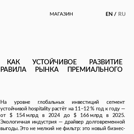
МАГАЗИН
EN /
RU
СТОЙЧИВОЕ РАЗВИТИЕ
 РЫНКА ПРЕМИАЛЬНОГО
 глобальных инвестиций сегмент
spitality растёт на 11−12 % год к году —
лрд в 2024 до $ 166 млрд в 2025.
 индустрия — драйвер долговременной
не мелкий не фильтр: это новый бизнес-
нормой:
агро‑опыт на территории отеля
.