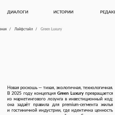
ДИАЛОГИ
ИСТОРИИ
РЕДАКЦИЯ
вная
/
Лайфстайл
/
Green Luxury
Новая роскошь — тихая, экологичная, технологичная.
В 2025 году концепция
Green Luxury
превращается
из маркетингового лозунга в инвестиционный код:
она задаёт правила для premium-сегмента жилья
и гостиничной индустрии, где идентична ценность
не только красоты, но и устойчивого будущего
Для поколения Y и Z дорог не только шик,