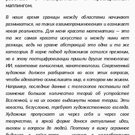
децентрализованных автономных галерей. Смарт
контракты могут автоматически распределять
доходы от продаж между художниками, кураторами
и галереями, создавать временные выставки
на основе заданных параметров, даже «размножать»
произведения в зависимости от их популярности.
Система отношений между художником,
произведением и зрителем сейчас вообще на этапе
глобальной реновации — адаптируются даже
статусные физические ярмарки. Например,
российская ярмарка Blazar включила на сайт секцию
цифрового искусства, представив для продаж
видеоарт-работы, видеоинсталляции и цифровые
картины.
Настоящую революцию совершают не только
цифровые галереи, но и новейшие физические
галереи. Например, платформа Acute Art используют
дополненную реальность для создания выставок,
которые существуют одновременно в физическом
и цифровом пространствах, освобождая искусство
от географических и архитектурных ограничений.
Искусство освобождается от материальных