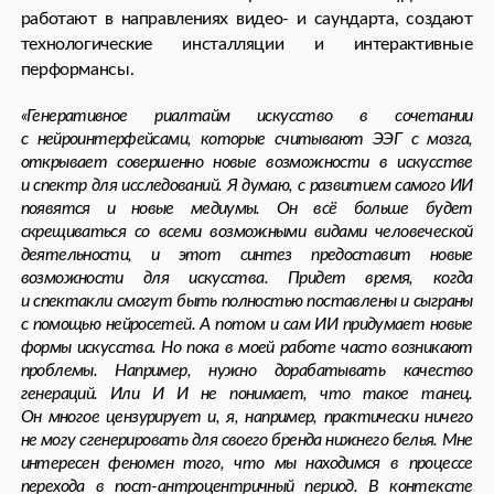
в смещении масштабных пластов смыслов. Я бы сказала,
что работа с ИИ — это игра, с ним интересно дружить.
Он учит мыслить шире, быть креативнее, тренирует. Для
меня это такой инопланетянин, к которому я ищу подходы,
способы взаимодействия, экспериментирую с ним и постигаю
через него себя».
Ася Муравьёва, ИИ-художница.
Сегодня без нейросетей не обойдется и сайнс-арт.
Современные художники работают
с биотехнологиями, исследуют квантовую физику
и используют нейронауки для создания
инсталляций, реагирующих на мозговую активность
зрителей. Например, финская художница Йенна
Сутела интегрирует искусственный интеллект
в свою практику — ее альбом «nimiia vibié» соединяет
взаимодействие нейронных сетей, звуков
предполагаемого марсианского языка
и микроскопических съемок экстремофильных
космических бактерий. Также она создает звуковые
композиции из молекулярных структур