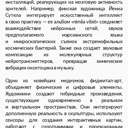
Вселенной, и на их основе выдвинуты новые теории. Эти
новости, безусловно, требуют художественного взгляда.
Художник пропускает их через себя и через свое
творчество, в яркой форме донося актуальные идеи,
вызовы и вопросы до людей. Поэтому я вижу огромное
будущее в сайнс-арте — именно в коллаборациях
художников, биологов, ученых и инженеров рождается
устойчивое будущее.
Вероника Треумова, сайнс-арт художница.
На фоне цифрового взлёта феномен NFT и онлайн-
продаж кардинально изменил рынок искусства,
решив фундаментальную проблему поиска клиентов
и продавцов. Блокчейн технологии позволили
придать произведениям статус виртуальной
редкости, парадоксальным образом возвратив
им ауру, которую механическое воспроизведение
могло уничтожить навсегда. Художники получили
возможность монетизировать цифровые работы,
создавая новую экономику искусства.
Открываются возможности для создания