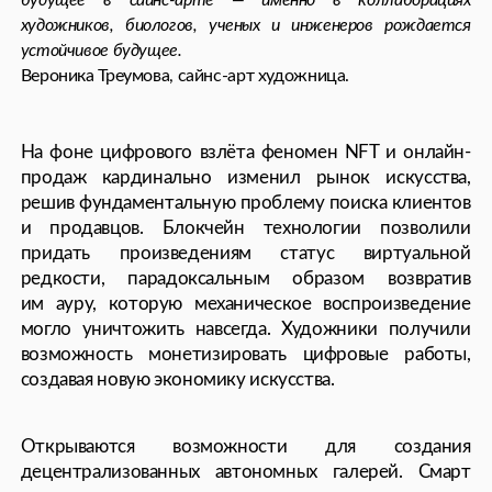
ограничений и входит в эпоху неограниченных
возможностей. Будущее, вероятно, будет
определяться не столько отдельными
технологическими прорывами, сколько
конвергенцией различных подходов и медиумов.
Искусство станет еще более междисциплинарным,
интерактивным и интегрированным в повседневную
жизнь. Оно будет развиваться теми же путями, что
и всегда, но теперь с беспрецедентным арсеналом
инструментов для поиска ответов.
Обзор: Вера Кантор
THE AXIS 2025 16+
СВЯЗАТЬСЯ С НАМИ
Мы влюблены в людей, бренды и проекты,