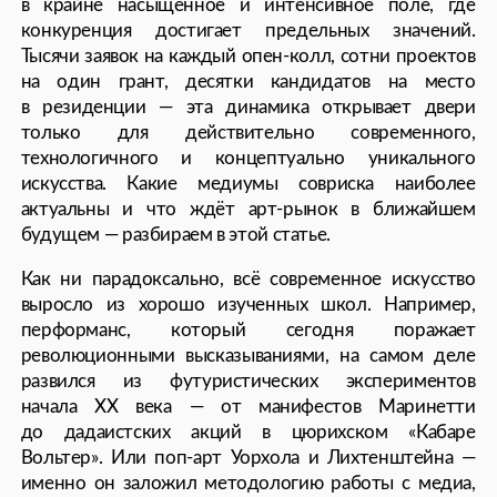
развился из футуристических экспериментов
начала XX века — от манифестов Маринетти
до дадаистских акций в цюрихском «Кабаре
Вольтер». Или поп-арт Уорхола и Лихтенштейна —
именно он заложил методологию работы с медиа,
ключевого мотора искусства сегодня. Даже сайнс-арт
берёт корни из междисциплинарных экспериментов
1960-х, тогда американская группа «Experiments in Art
and Technology» решила объединить инженерный
и художественный промыслы.
Современные художники располагают огромным
доступом к наработанной базе, которую можно
бесконечно интерпретировать и развивать. Главным
толчком для шага в будущее стало, конечно же,
технологическое развитие, открывшее новые медиумы.
Если еще пару лет назад художники использовали
нейросети как вспомогательный элемент, то сегодня
генеративное искусство стало полноценным медиумом.
Каждый месяц во всем мире проходят фестивали
и конференции на тему искусства и нейросетей,
проводятся дискуссии о природе творчества
и возможности машинного разума превзойти