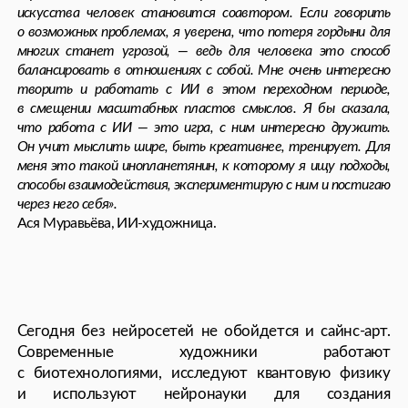
нейротрансмиттеров, превращая химические
вибрации окситоцина в музыку.
Один из новейших медиумов, фиджитал-арт,
объединяет физические и цифровые элементы.
Художники создают гибридные произведения,
существующие одновременно в реальном
и виртуальном пространствах. Они интегрируют
дополненную реальность в скульптуры, используют
сенсоры для создания интерактивных картин,
работают с голограммами и проекционным
маппингом.
В наше время границы между областями начинают
размываться, на таких взаимопроникновениях и возникает
новая реальность. Для меня красота математики — это
та же самая красота искусства и между ними нет
разницы, ведь на уровне абстракций это одна и та же
категория. В корне подход художников остался прежним,
но в эпоху постцифровизации пришли другие технологии:
ИИ, квантовые вычисления, нанотехнологии. Современный
художник должен разбираться во всех этих вопросах,
чтобы адекватно осмысливать мир, в котором мы живем.
Например, последние данные с телескопов поставили под
сомнение большое количество теорий об устройстве