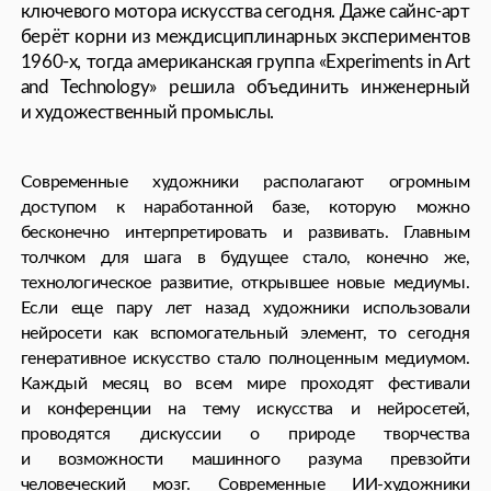
человеческий мозг. Современные ИИ-художники
работают в направлениях видео- и саундарта, создают
технологические инсталляции и интерактивные
перформансы.
«Генеративное риалтайм искусство в сочетании
с нейроинтерфейсами, которые считывают ЭЭГ с мозга,
открывает совершенно новые возможности в искусстве
и спектр для исследований. Я думаю, с развитием самого ИИ
появятся и новые медиумы. Он всё больше будет
скрещиваться со всеми возможными видами человеческой
деятельности, и этот синтез предоставит новые
возможности для искусства. Придет время, когда
и спектакли смогут быть полностью поставлены и сыграны
с помощью нейросетей. А потом и сам ИИ придумает новые
формы искусства. Но пока в моей работе часто возникают
проблемы. Например, нужно дорабатывать качество
генераций. Или И И не понимает, что такое танец.
Он многое цензурирует и, я, например, практически ничего
не могу сгенерировать для своего бренда нижнего белья. Мне
интересен феномен того, что мы находимся в процессе
перехода в пост-антроцентричный период. В контексте
искусства человек становится соавтором. Если говорить
о возможных проблемах, я уверена, что потеря гордыни для
многих станет угрозой, — ведь для человека это способ
балансировать в отношениях с собой. Мне очень интересно
творить и работать с ИИ в этом переходном периоде,